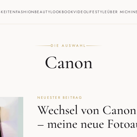
GKEITEN
FASHION
BEAUTY
LOOKBOOK
VIDEO
LIFESTYLE
ÜBER MICH
IN
DIE AUSWAHL
Canon
NEUESTER BEITRAG
Wechsel von Canon
– meine neue Fotoa