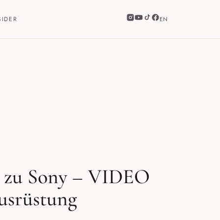
SIDER
EN
 zu Sony – VIDEO
usrüstung