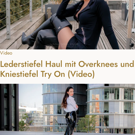
Video
Lederstiefel Haul mit Overknees und
Kniestiefel Try On (Video)