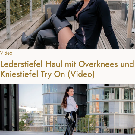
Video
Lederstiefel Haul mit Overknees und
Kniestiefel Try On (Video)