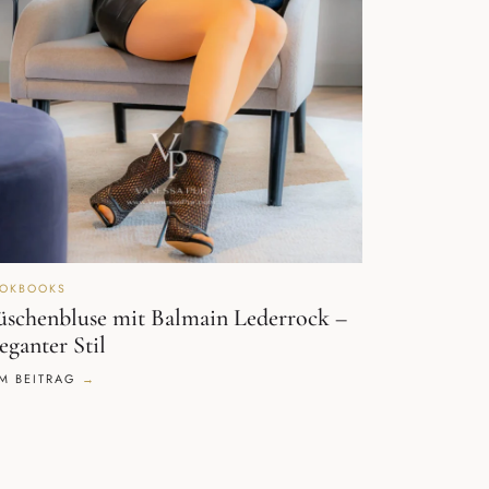
OKBOOKS
üschenbluse mit Balmain Lederrock –
eganter Stil
M BEITRAG