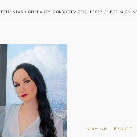
GKEITEN
FASHION
BEAUTY
LOOKBOOK
VIDEO
LIFESTYLE
ÜBER MICH
IN
FASHION · BEAUTY ·