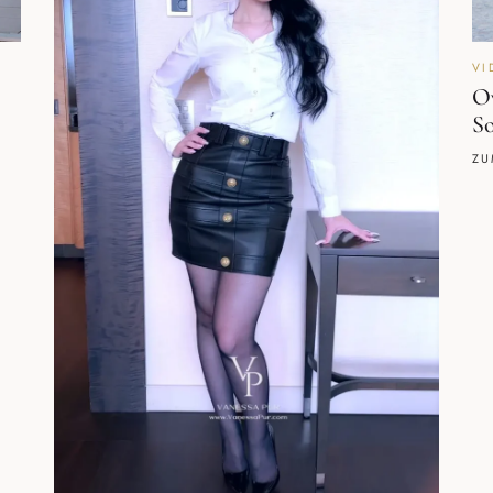
VI
Ov
S
ZU