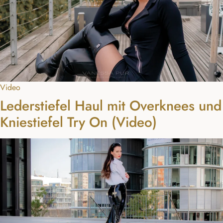
Video
Lederstiefel Haul mit Overknees und
Kniestiefel Try On (Video)