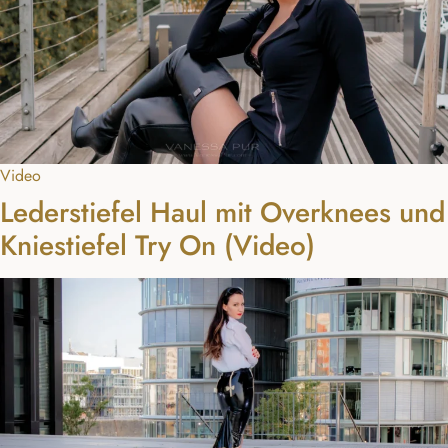
Video
Lederstiefel Haul mit Overknees und
Kniestiefel Try On (Video)