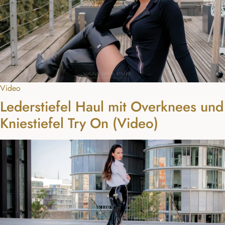
Video
Lederstiefel Haul mit Overknees und
Kniestiefel Try On (Video)