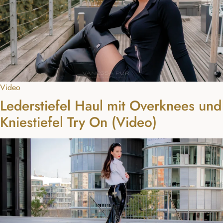
Video
Lederstiefel Haul mit Overknees und
Kniestiefel Try On (Video)