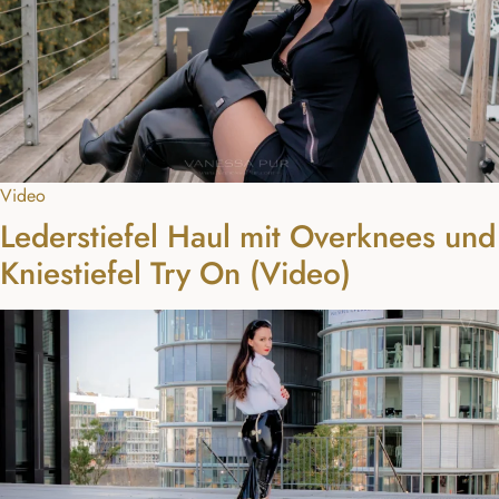
Video
Lederstiefel Haul mit Overknees und
Kniestiefel Try On (Video)